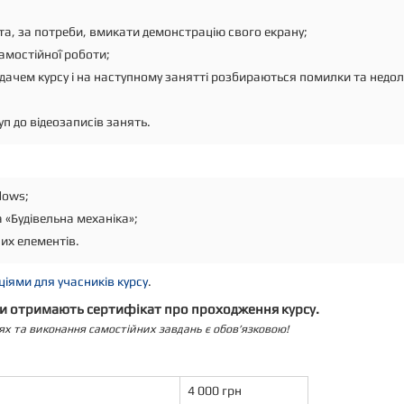
та, за потреби, вмикати демонстрацію свого екрану;
амостійної роботи;
ачем курсу і на наступному занятті розбираються помилки та недол
 до відеозаписів занять.
dows;
а «Будівельна механіка»;
их елементів.
іями для учасників курсу
.
ки отримають сертифікат про проходження курсу.
ях та виконання самостійних завдань є обов’язковою!
4 000 грн