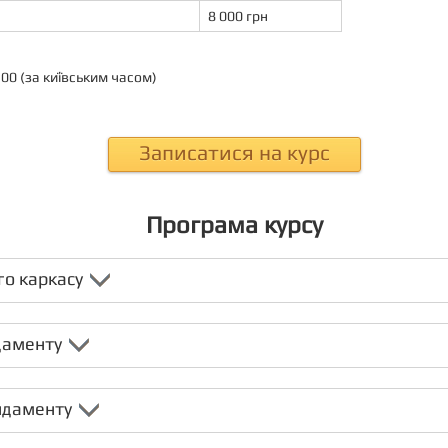
8 000 грн
6:00 (за київським часом)
Записатися на курс
Програма курсу
го каркасу
ндаменту
ундаменту