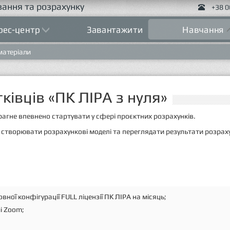
ання та розрахунку
+38 0
рес-центр
Завантажити
Навчання
матеріали
ківців «ПК ЛІРА з нуля»
прагне впевнено стартувати у сфері проєктних розрахунків.
 створювати розрахункові моделі та переглядати результати розраху
ної конфігурації FULL ліцензії ПК ЛІРА на місяць;
і Zoom;