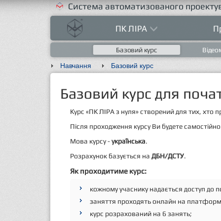
Система автоматизованого проектув
ПК ЛІРА
П
Базовий курс
Відео
Навчання
Базовий курс
Базовий курс для почат
Курс «ПК ЛІРА з нуля» створений для тих, хто 
Після проходження курсу Ви будете самостійно
Мова курсу -
українська
.
Розрахунок базується на
ДБН/ДСТУ
.
Як проходитиме курс:
кожному учаснику надається доступ до пов
заняття проходять онлайн на платформ
курс розрахований на 6 занять;