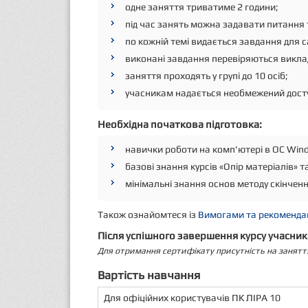
одне заняття триватиме 2 години;
під час занять можна задавати питання 
по кожній темі видається завдання для с
виконані завдання перевіряються виклад
заняття проходять у групі до 10 осіб;
учасникам надається необмежений доступ
Необхідна початкова підготовка:
навички роботи на комп’ютері в ОС Win
базові знання курсів «Опір матеріалів» т
мінімальні знання основ методу скінченн
Також ознайомтеся із
Вимогами та рекомендац
Після успішного завершення курсу учасни
Для отримання сертифікату присутність на занятт
Вартість навчання
Для офіційних користувачів ПК ЛІРА 10