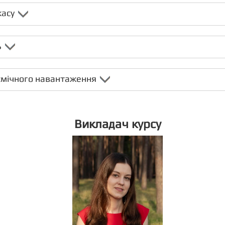
касу
ь
йсмічного навантаження
Викладач курсу