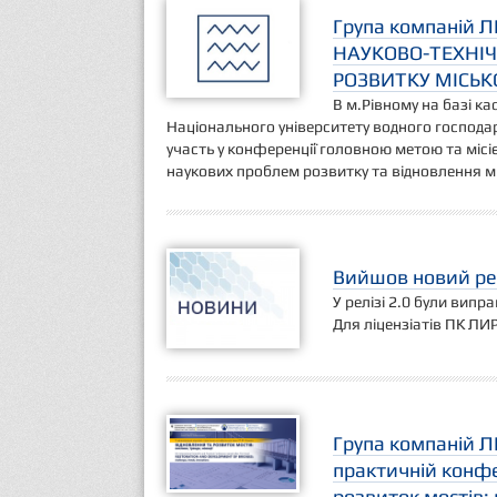
Група компаній Л
НАУКОВО-ТЕХНІЧ
РОЗВИТКУ МІСЬК
В м.Рівному на базі к
Національного університету водного господа
участь у конференції головною метою та місіє
наукових проблем розвитку та відновлення мі
Вийшов новий рел
У релізі 2.0 були випр
Для ліцензіатів ПК ЛИ
Група компаній Л
практичній конфе
розвиток мостів: 