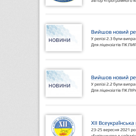
автор «Програмного ко
Вийшов новий рел
У релізі 2.3 були випр
Для ліцензіатів ПК ЛИ
Вийшов новий рел
У релізі 2.2 були випр
Для ліцензіатів ПК ЛІР
XII Всеукраїнськ
23-25 вересня 2021 ро
«Будівництво в сейсмі