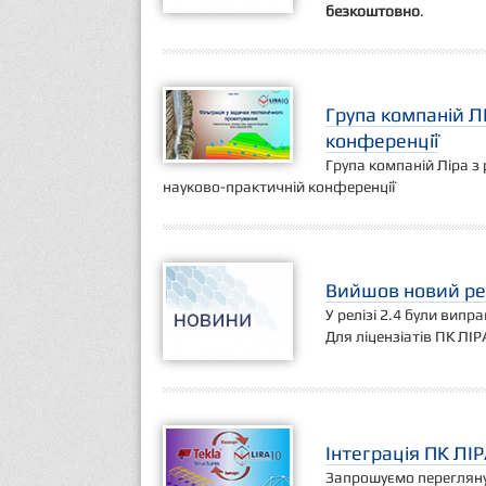
безкоштовно
.
Група компаній Л
конференції
Група компаній Ліра з
науково-практичній конференції
Вийшов новий рел
У релізі 2.4 були випр
Для ліцензіатів ПК ЛІР
Інтеграція ПК ЛІР
Запрошуємо переглянути