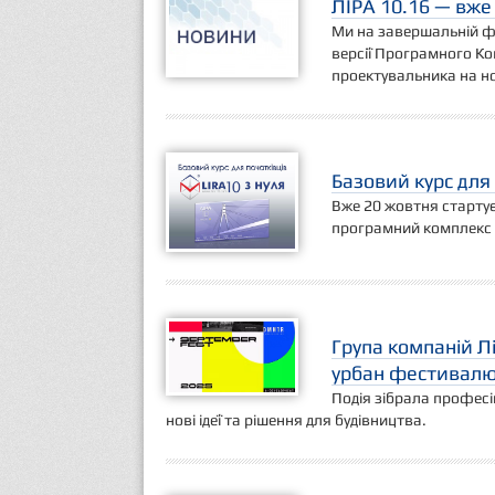
ЛІРА 10.16 — вже
Ми на завершальній фаз
версії Програмного Ко
проектувальника на но
Базовий курс для 
Вже 20 жовтня стартує
програмний комплекс 
Група компаній Л
урбан фестивалю 
Подія зібрала професі
нові ідеї та рішення для будівництва.