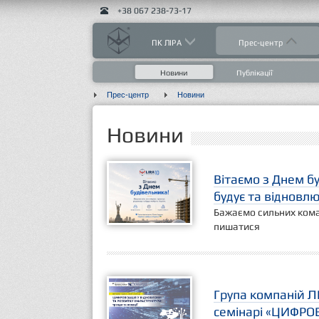
+38 067 238-73-17
ПК ЛІРА
Прес-центр
Новини
Публікації
Прес-центр
Новини
Новини
Вітаємо з Днем бу
будує та відновлю
Бажаємо сильних коман
пишатися
Група компаній Л
семінарі «ЦИФРО