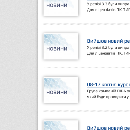
У релізі 3.3 були випр
Для ліцензіатів ПК ЛИ
Вийшов новий рел
У релізі 3.2 були випр
Для ліцензіатів ПК ЛИ
08-12 квітня курс
Група компаній ЛІРА о
який буде проходити у К
Вийшов новий рел