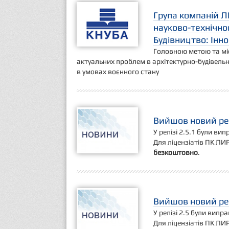
Група компаній Л
науково-технічно
Будівництво: Інно
Головною метою та міс
актуальних проблем в архітектурно-будівельні
в умовах воєнного стану
Вийшов новий рел
У релізі 2.5.1 були ви
Для ліцензіатів ПК ЛИР
безкоштовно
.
Вийшов новий рел
У релізі 2.5 були випр
Для ліцензіатів ПК ЛИ