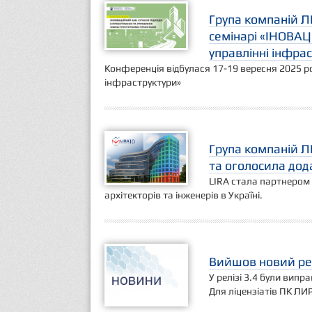
Група компаній Л
семінарі «ІНОВАЦ
управлінні інфра
Конференція відбулася 17-19 вересня 2025 ро
інфраструктури»
Група компаній Л
та оголосила дод
LIRA стала партнером 
архітекторів та інженерів в Україні.
Вийшов новий рел
У релізі 3.4 були випр
Для ліцензіатів ПК ЛИ