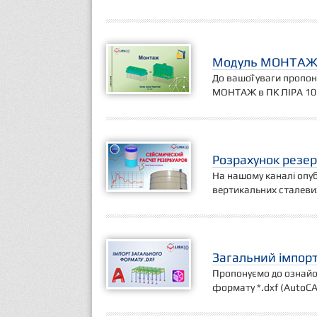
Модуль МОНТА
До вашої уваги пропон
МОНТАЖ в ПК ЛІРА 10
Розрахунок резер
На нашому каналі опуб
вертикальних сталевих
Загальний імпор
Пропонуємо до ознайом
формату *.dxf (AutoCA