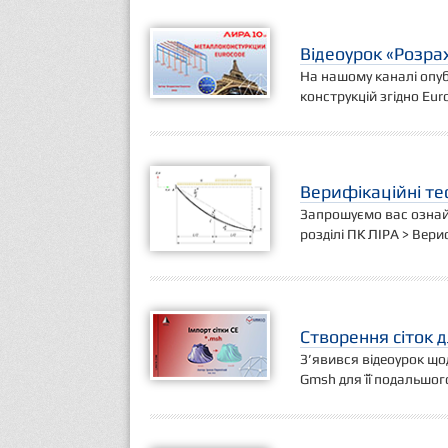
Відеоурок «Розра
На нашому каналі опу
конструкцій згідно Eur
Верифікаційні те
Запрошуємо вас ознай
розділі ПК ЛІРА > Вери
Створення сіток 
З’явився відеоурок що
Gmsh для її подальшог