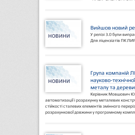
Вийшов новий рел
У релізі 3.0 були випр
Для ліцензіатів ПК ЛИ
Група компаній ЛІ
науково-технічної
металу та дерев
Керівник Мовшович Ю.Д
автоматизації і розрахунку металевих констру
стійкості сталевих елементів змінного перері
розрахункової довжини у програмному компле