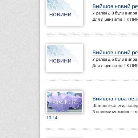
Вийшов новий рел
У релізі 2.0 були випр
Для ліцензіатів ПК ЛИ
Вийшов новий рел
У релізі 2.6 були випр
Для ліцензіатів ПК ЛИ
Вийшла нова верс
Шановні колеги, повідо
З новими можливостям
10.14
.