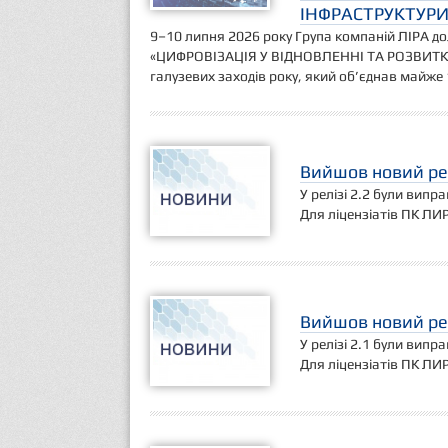
ІНФРАСТРУКТУРИ
9–10 липня 2026 року Група компаній ЛІРА д
«ЦИФРОВІЗАЦІЯ У ВІДНОВЛЕННІ ТА РОЗВИТКУ
галузевих заходів року, який об’єднав майже 1
Вийшов новий рел
У релізі 2.2 були випр
Для ліцензіатів ПК ЛИ
Вийшов новий рел
У релізі 2.1 були випр
Для ліцензіатів ПК ЛИ