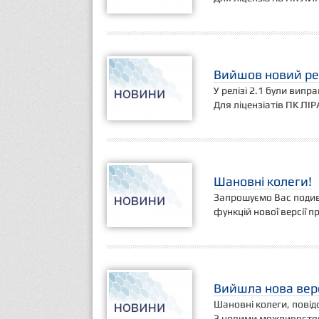
Вийшов новий рел
У релізі 2.1 були випр
Для ліцензіатів ПК ЛІР
Шановні колеги!
Запрошуємо Вас подив
функцій нової версії 
Вийшла нова верс
Шановні колеги, повідо
З новими можливостям