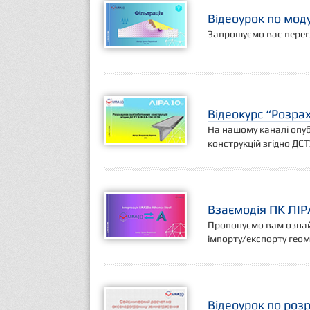
Відеоурок по мо
Запрошуємо вас перегл
Відеокурс “Розрах
На нашому каналі опуб
конструкцій згідно ДСТ
Взаємодія ПК ЛІРА
Пропонуємо вам ознай
імпорту/експорту геом
Відеоурок по роз