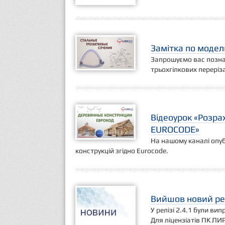
Замітка по модел
Запрошуємо вас позна
трьохгілкових переріз
Відеоурок «Розра
EUROCODE»
На нашому каналі опуб
конструкцій згідно Eurocode.
Вийшов новий рел
У релізі 2.4.1 були ви
Для ліцензіатів ПК ЛИР