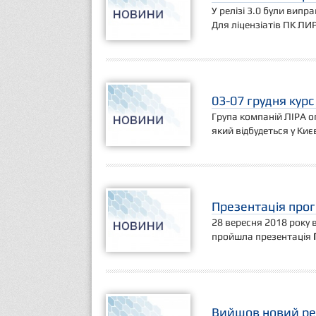
У релізі 3.0 були випр
Для ліцензіатів ПК ЛИ
03-07 грудня курс
Група компаній ЛІРА о
який відбудеться у Києв
Презентація прог
28 вересня 2018 року 
пройшла презентація
Вийшов новий рел