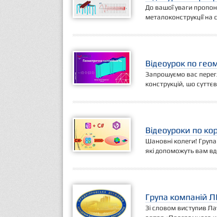
До вашої уваги пропон
металоконструкції на 
Відеоурок по геом
Запрошуємо вас перегл
конструкцій, шо суттє
Відеоуроки по ко
Шановні колеги! Група 
які допоможуть вам в
Група компаній Л
Зі словом виступив Лау