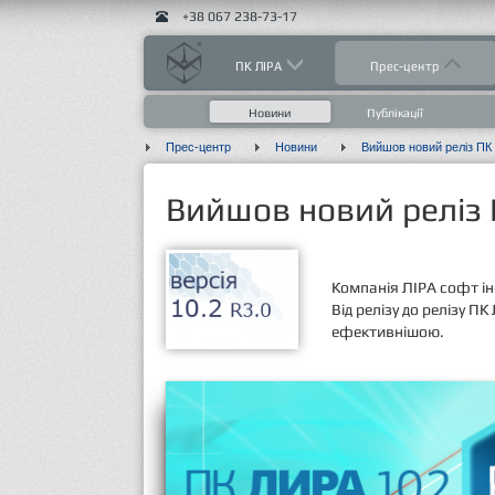
+38 067 238-73-17
ПК ЛІРА
Прес-центр
Новини
Публікації
Прес-центр
Новини
Вийшов новий реліз ПК 
Вийшов новий реліз П
Компанія ЛІРА софт ін
Від релізу до релізу 
ефективнішою.