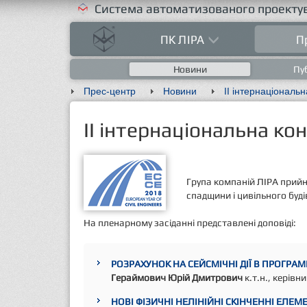
Система автоматизованого проектув
ПК ЛІРА
П
Новини
Пуб
Прес-центр
Новини
II інтернаціональна ко
Група компаній ЛІРА прийн
спадщини і цивільного буді
На пленарному засіданні представлені доповіді:
РОЗРАХУНОК НА СЕЙСМІЧНІ ДІЇ В ПРОГРАМН
Гераймович Юрій Дмитрович
к.т.н., керівн
НОВІ ФІЗИЧНІ НЕЛІНІЙНІ СКІНЧЕННІ ЕЛЕМЕ