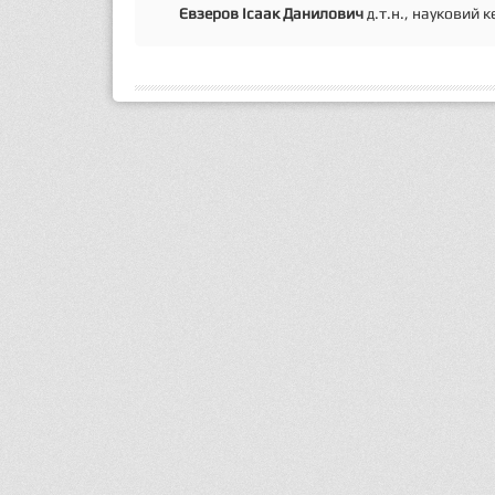
Євзеров Ісаак Данилович
д.т.н., науковий к