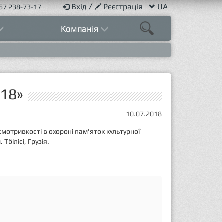
/
Вхід
Реєстрація
UA
67 238-73-17
Компанія
018»
10.07.2018
смотривкості в охороні пам'яток культурної
білісі, Грузія.