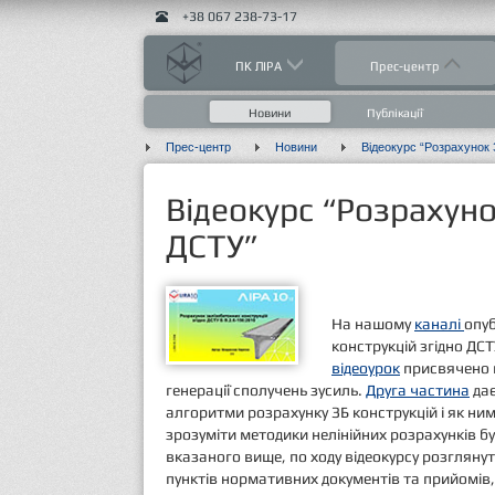
+38 067 238-73-17
ПК ЛІРА
Прес-центр
Новини
Публікації
Прес-центр
Новини
Відеокурс “Розрахуно
ДСТУ”
На нашому
каналі
опуб
конструкцій згідно ДСТ
відеоурок
присвячено п
генерації сполучень зусиль.
Друга частина
дає
алгоритми розрахунку ЗБ конструкцій і як н
зрозуміти методики нелінійних розрахунків б
вказаного вище, по ходу відеокурсу розгляну
пунктів нормативних документів та прийомів,