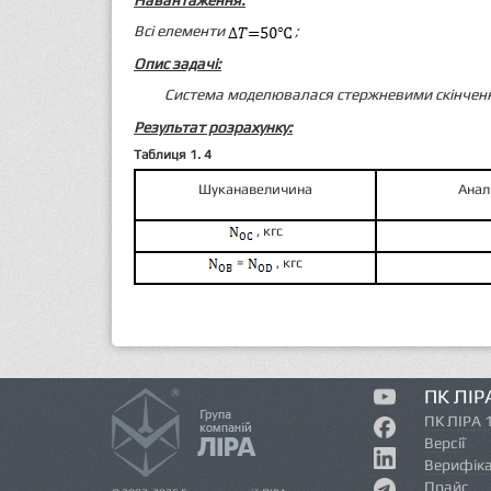
Навантаження:
Всі елементи
;
Опис задачі:
Система моделювалася стержневими скінче
Результат розрахунку:
Таблиця 1.
4
Шукана
величина
Анал
, кгс
=
, кгс
ПК ЛІР
ПК ЛІРА 
Версії
Верифіка
Прайс