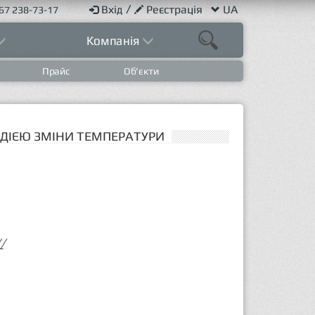
/
Вхід
Реєстрація
UA
67 238-73-17
Компанія
Прайс
Об'єкти
Д ДІЄЮ ЗМІНИ ТЕМПЕРАТУРИ