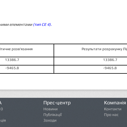
нними елементами
(тип СЕ 4).
ітичне розв'язання
Результати розрахунку Лі
13386.7
13386.7
-9465.8
-9465.8
А
Прес-центр
Компанія
10
Новини
Контакти
Публікації
Про нас
ція
Заходи