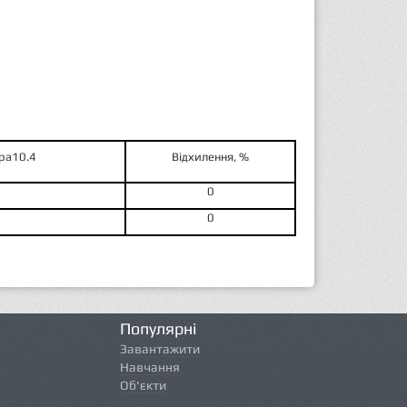
ра
10
.4
Відхилення, %
0
0
Популярні
Завантажити
Навчання
Об'єкти