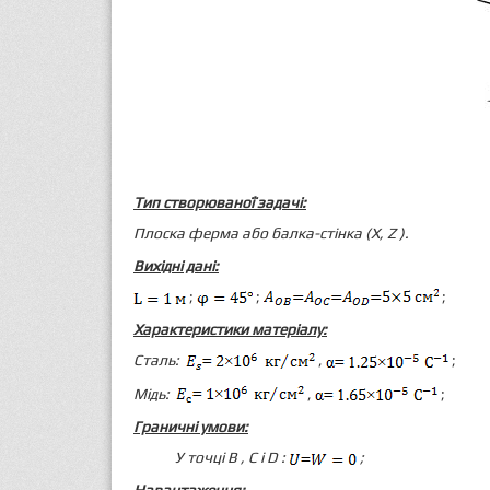
Тип створюваної задачі:
Плоска ферма або балка-стінка (X,
Z
).
Вихідні дані:
;
;
;
Характеристики матеріалу:
Сталь:
,
;
Мідь:
,
;
Граничні умови:
У точці
B
, C і
D
:
;