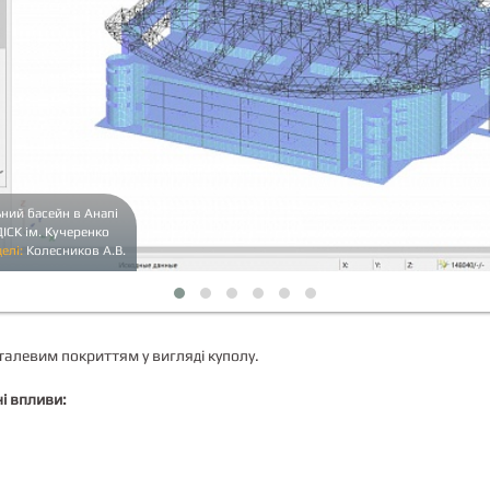
ний басейн в Анапі
ІСК ім. Кучеренко
елі:
Колесников А.В.
талевим покриттям у вигляді куполу.
і впливи: