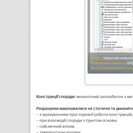
Об'єкт:
Закритий плаваль
Розробники проекту:
ЦНД
Автор розрахункової мод
Конструкції споруди:
монолітний залізобетон з ме
Розрахунки виконувалися на статичні та динамічн
– з врахуванням просторової роботи конструкцій,
– при взаємодії споруди з ґрунтом основи,
– сейсмічний вплив,
– температурні впливи,