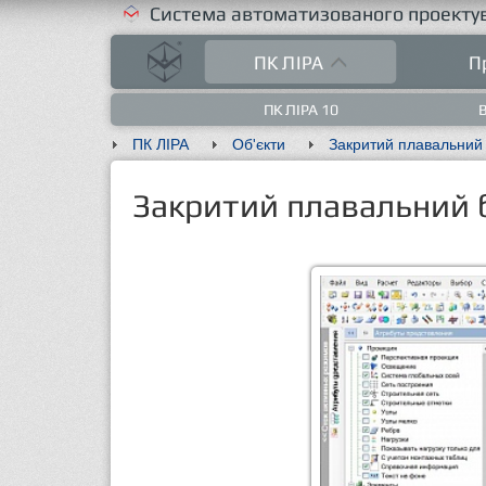
Система автоматизованого проектув
ПК ЛІРА
П
ПК ЛІРА 10
В
ПК ЛІРА
Об'єкти
Закритий плавальний 
Закритий плавальний б