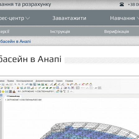
ання та розрахунку
+38 0
рес-центр
Завантажити
Навчання
ерсії
Інструкція
Верифікація
басейн в Анапі
асейн в Анапі