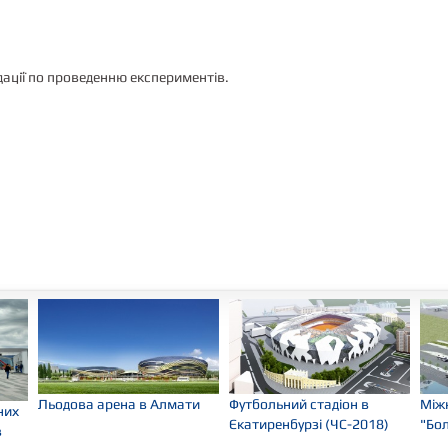
дації по проведенню експериментів.
одова арена в Алмати
Футбольний стадіон в
Міжнародний
Єкатиренбурзі (ЧС-2018)
"Большое Са