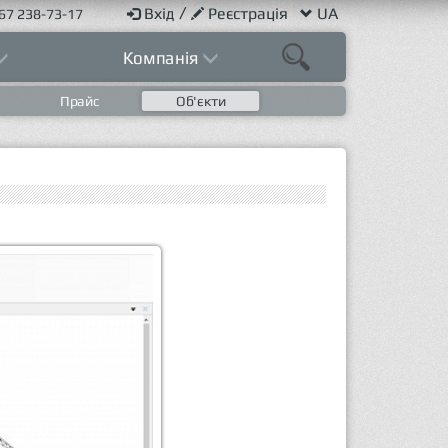
/
Вхід
Реєстрація
UA
67 238-73-17
Компанія
Прайс
Об'єкти