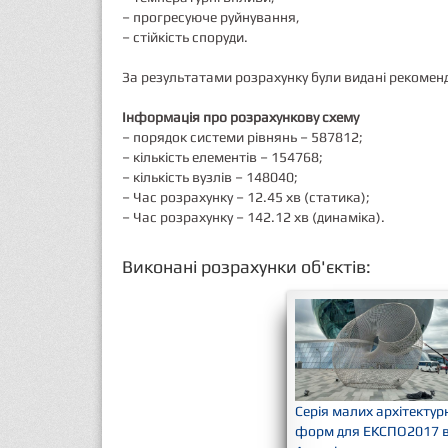
– прогресуюче руйнування,
– стійкість споруди.
За результатами розрахунку були видані рекомен
Інформація про розрахункову схему
– порядок системи рівнянь – 587812;
– кількість елементів – 154768;
– кількість вузлів – 148040;
– Час розрахунку – 12.45 хв (статика);
– Час розрахунку – 142.12 хв (динаміка).
Виконані розрахунки об'єктів:
ї
Ангар для вертольотів
Ль
Серія малих архітектурних
форм для ЕКСПО2017 в