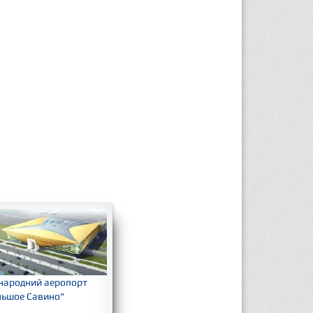
 аеропорт
Закритий плавальний
Зливо-наливна естака
вино"
басейн в Анапі