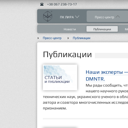
+38 067 238-73-17
ПК ЛИРА
Пресс-центр
Новости
Публикации
М
Пресс-центр
Публикации
Публикации
Наши эксперты —
DMNTR.
Мы рады сообщить, чт
нашего научного руко
технических наук, украинского ученого в об
автора и соавтора многочисленных исследо
признанием.