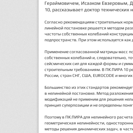
Гераймовичем, Исааком Евзеровым, 
10, рассказывает доктор технических 
Согласно рекомендациям строительных норм 
линейной постановке решается методом раз
частоты собственных колебаний конструкци
подпространств. При этом используется как 
Применение согласованной матрицы масс по
собственных колебаний и, следовательно, т
сейсмических сил для каждой формы и сумм
строительным требованиям. В ПК ЛИРА 10 р
России, стран СНГ, США, EUROCODE и многих 
Большинство из этих стандартов рекомендуе
в нелинейной постановке. Метод разложени
модификаций не применим для решения нели
принцип суперпозиции и не определены поня
Поэтому в ПК ЛИРА для нелинейного расчета
геометрическая нелинейности, односторонни
методы решения динамических задач, в част