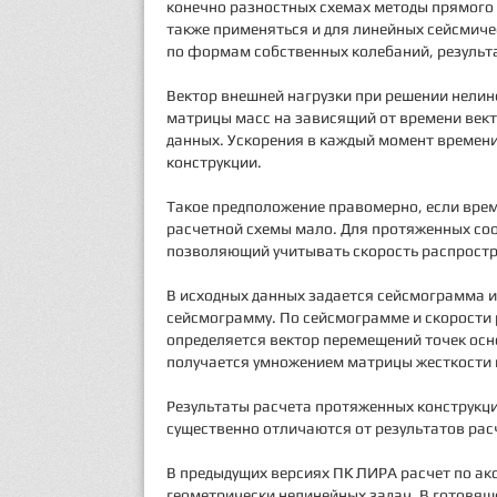
конечно разностных схемах методы прямого
также применяться и для линейных сейсмиче
по формам собственных колебаний, результ
Вектор внешней нагрузки при решении нели
матрицы масс на зависящий от времени вект
данных. Ускорения в каждый момент времени
конструкции.
Такое предположение правомерно, если вре
расчетной схемы мало. Для протяженных соор
позволяющий учитывать скорость распростр
В исходных данных задается сейсмограмма и
сейсмограмму. По сейсмограмме и скорости
определяется вектор перемещений точек осн
получается умножением матрицы жесткости 
Результаты расчета протяженных конструкц
существенно отличаются от результатов рас
В предыдущих версиях ПК ЛИРА расчет по а
геометрически нелинейных задач. В готовящ