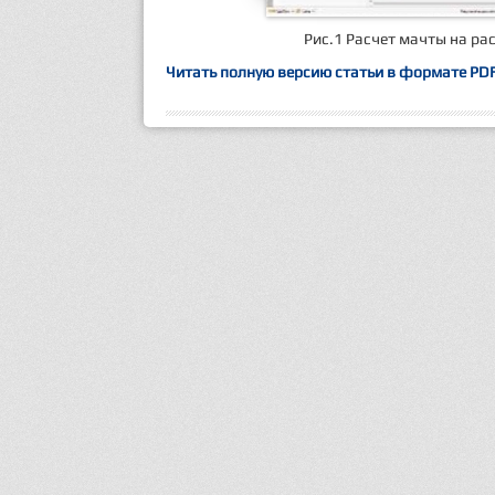
Рис.1 Расчет мачты на ра
Читать полную версию статьи в формате PD