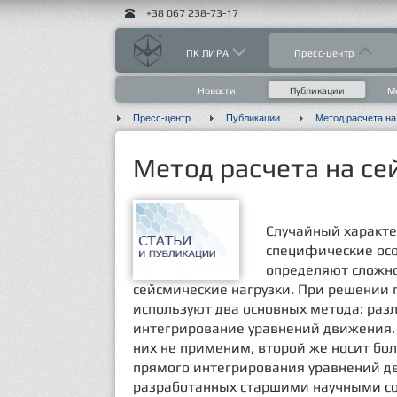
+38 067 238-73-17
ПК ЛИРА
Пресс-центр
Новости
Публикации
М
Пресс-центр
Публикации
Метод расчета на
Метод расчета на се
Случайный характе
специфические осо
определяют сложно
сейсмические нагрузки. При решении 
используют два основных метода: ра
интегрирование уравнений движения. 
них не применим, второй же носит бо
прямого интегрирования уравнений д
разработанных старшими научными с