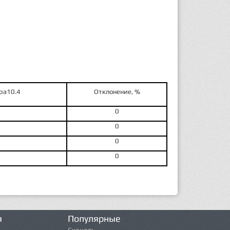
ра
10
.4
Откло­нение, %
0
0
0
0
я
Популярные