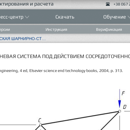
ктирования и расчета
+38 067 
есс-центр
Скачать
Обучение
ерсии
Инструкция
Верификация
ТЕСТ 1.3 ПЛОСКАЯ ШАРНИРНО-СТЕРЖНЕВАЯ СИСТЕМА ПОД ДЕЙСТВИЕМ СОСРЕДОТОЧЕННОЙ СИЛЫ
ЖНЕВАЯ СИСТЕМА ПОД ДЕЙСТВИЕМ СОСРЕДОТОЧЕНН
ngineering, 4
ed
, Elsevier science
end
technology books, 2004, p. 313.