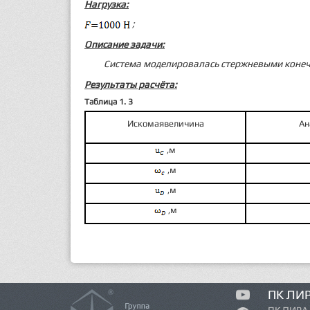
Нагрузка:
;
Описание задачи:
Система моделировалась стержневыми кон
Результаты расчёта:
Таблица 1.
3
Иско­мая
величина
Ан
,
м
,
м
,
м
,
м
ПК ЛИ