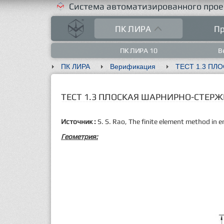
Система автоматизированного прое
ПК ЛИРА
Пр
ПК ЛИРА 10
В
ПК ЛИРА
Верификация
ТЕСТ 1.3 ПЛОСКАЯ ШАРНИРНО-СТЕР
Источник
:
S. S.
Rao
, The finite element method in e
Геометрия: