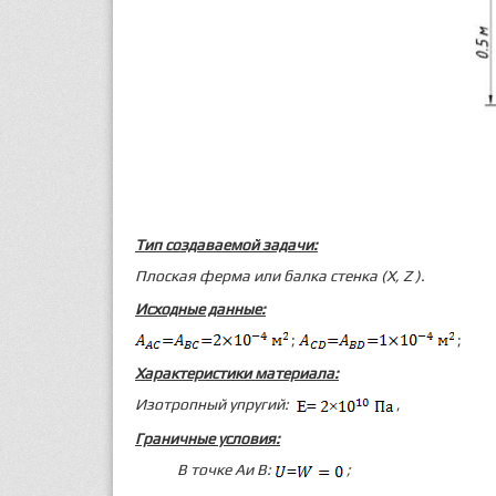
Тип создаваемой задачи:
Плоская ферма или балка стенка (X,
Z
).
Исходные данные:
;
;
Характеристики материала:
Изотропный упругий:
,
Граничные условия:
В точке
А
и В:
;