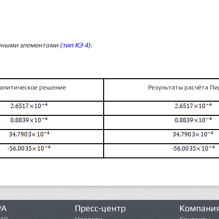
ечными элементами
(тип КЭ 4).
алити­ческое решение
Резуль­таты расчёта Ли
РА
Пресс-центр
Компани