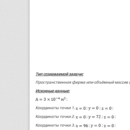
Тип создаваемой задачи:
Пространственная ферма или объёмный массив (
Исходные данные:
;
Координаты точки 1.
;
;
;
Координаты точки 2.
;
;
;
Координаты точки 3.
;
;
;