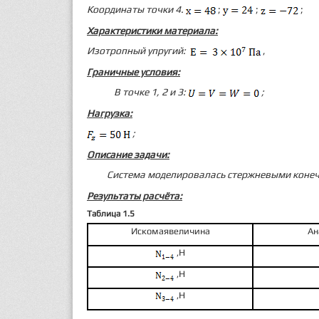
Координаты точки 4.
;
;
;
Характеристики материала:
Изотропный упругий:
,
Граничные условия:
В точке 1, 2 и 3:
;
Нагрузка:
;
Описание задачи:
Система моделировалась стержневыми кон
Результаты расчёта:
Таблица 1.5
Иско­мая
величина
Ан
,
H
,
H
,
H