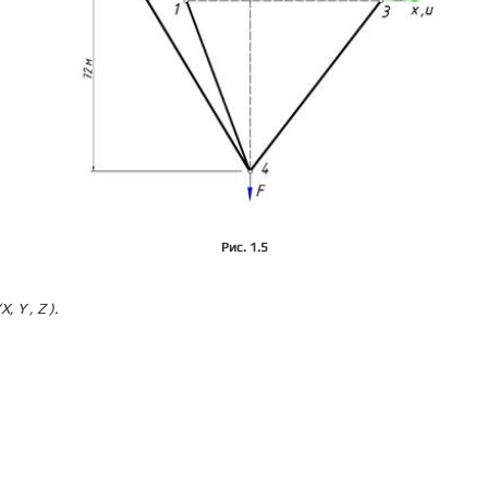
Рис. 1.5
X,
Y
,
Z
).