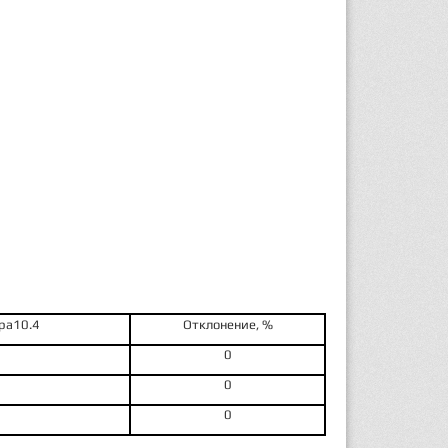
ра
10
.4
Откло­нение, %
0
0
0