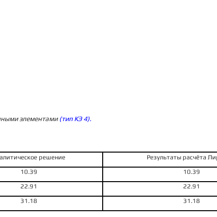
ечными элементами
(тип КЭ 4).
алити­ческое решение
Резуль­таты расчёта Ли
10.39
10.39
22.91
22.91
31.18
31.18