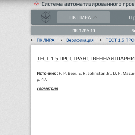
Система автоматизированного прое
ПК ЛИРА
Пр
ПК ЛИРА 10
В
ПК ЛИРА
Верификация
ТЕСТ 1.5 ПРОСТРАНСТВЕННАЯ ШАРН
Источник
:
F. P. Beer, E. R. Johnston Jr., D. F.
Mazur
p. 47.
Геометрия